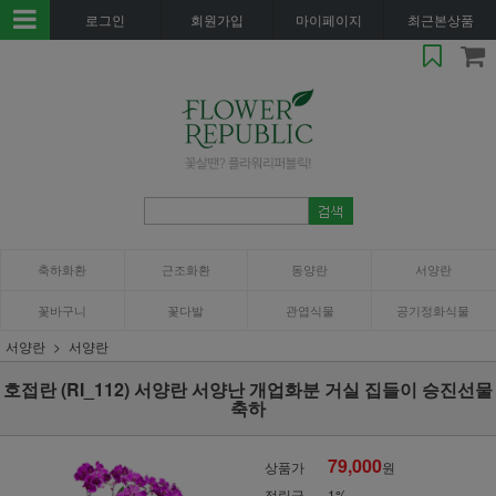
로그인
회원가입
마이페이지
최근본상품
축하화환
근조화환
동양란
서양란
꽃바구니
꽃다발
관엽식물
공기정화식물
서양란
서양란
호접란 (RI_112) 서양란 서양난 개업화분 거실 집들이 승진선물
축하
79,000
상품가
원
적립금
1%