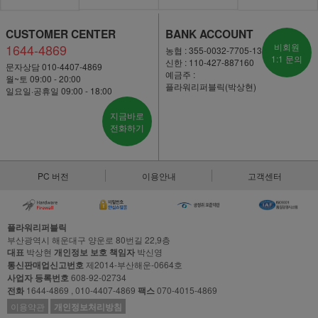
CUSTOMER CENTER
BANK ACCOUNT
1644-4869
비회원
농협 : 355-0032-7705-13
1:1 문의
신한 : 110-427-887160
문자상담 010-4407-4869
예금주 :
월~토 09:00 - 20:00
플라워리퍼블릭(박상현)
일요일·공휴일 09:00 - 18:00
지금바로
전화하기
PC 버전
이용안내
고객센터
플라워리퍼블릭
부산광역시 해운대구 양운로 80번길 22,9층
대표
박상현
개인정보 보호 책임자
박신영
통신판매업신고번호
제2014-부산해운-0664호
사업자 등록번호
608-92-02734
전화
1644-4869 , 010-4407-4869
팩스
070-4015-4869
이용약관
개인정보처리방침