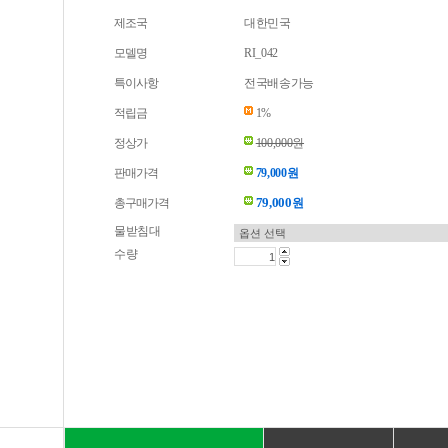
제조국
대한민국
모델명
RI_042
특이사항
전국배송가능
적립금
1%
정상가
100,000원
판매가격
79,000원
79,000
총구매가격
원
물받침대
수량