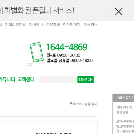
입
기업회원가입
장바구니
주문조회
마이페이지
이용안내
현재 위치
home
상품상세
>
장바구니 (
0
)
찜한상품
고객센터안
입금계좌안
카드결제조