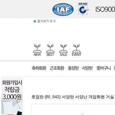
호접란 (RI_042) 서양란 서양난 개업화분 거