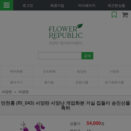
로그인
회원가입
마이페이지
최근본상품
축하화환
근조화환
동양란
서양란
꽃바구니
꽃다발
관엽식물
공기정화식물
서양란
서양란
만천홍 (RI_043) 서양란 서양난 개업화분 거실 집들이 승진선물
축하
54,000
상품가
원
적립금
1%