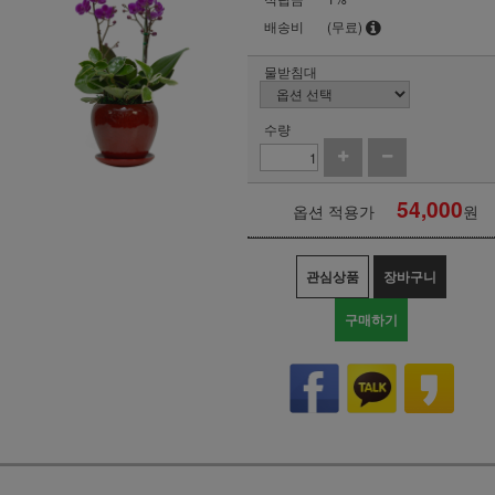
배송비
(무료)
물받침대
수량
54,000
옵션 적용가
원
관심상품
장바구니
구매하기