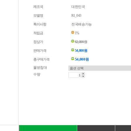
제조국
대한민국
모델명
RI_043
특이사항
전국배송가능
적립금
1%
정상가
62,000원
판매가격
54,000원
54,000
총구매가격
원
물받침대
수량