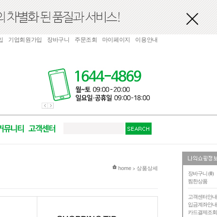
입
기업회원가입
장바구니
주문조회
마이페이지
이용안내
현재 위치
home
상품상세
>
장바구니 (
0
)
찜한상품
고객센터안
입금계좌안
카드결제조