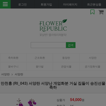
로그인
회원가입
마이페이지
최근본상품
축하화환
근조화환
동양란
서양란
꽃바구니
꽃다발
관엽식물
공기정화식물
서양란
서양란
만천홍 (RI_043) 서양란 서양난 개업화분 거실 집들이 승진선물
축하
54,000
상품가
원
적립금
1%