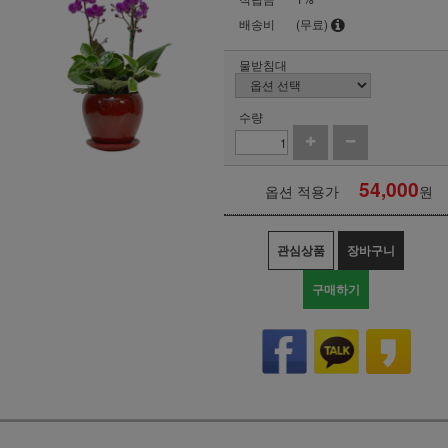
배송비
(무료)
물받침대
수량
54,000
옵션 적용가
원
관심상품
장바구니
구매하기