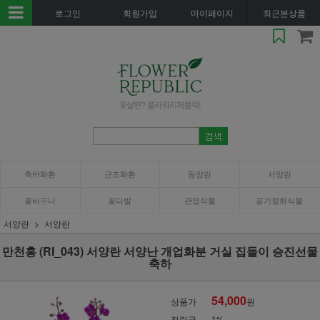
로그인
회원가입
마이페이지
최근본상품
축하화환
근조화환
동양란
서양란
꽃바구니
꽃다발
관엽식물
공기정화식물
서양란
서양란
만천홍 (RI_043) 서양란 서양난 개업화분 거실 집들이 승진선물
축하
54,000
상품가
원
적립금
1%