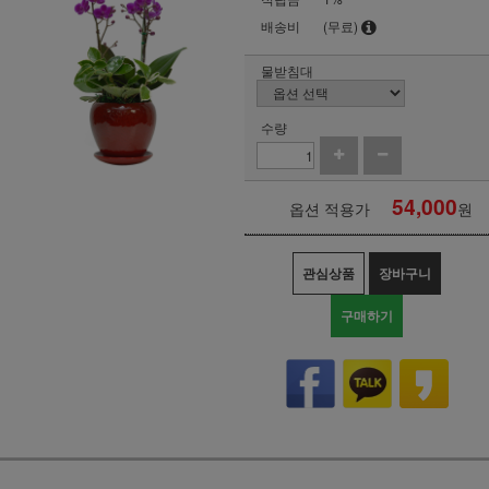
배송비
(무료)
물받침대
수량
54,000
옵션 적용가
원
관심상품
장바구니
구매하기