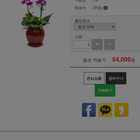
배송비
(무료)
물받침대
수량
54,000
옵션 적용가
원
관심상품
장바구니
구매하기