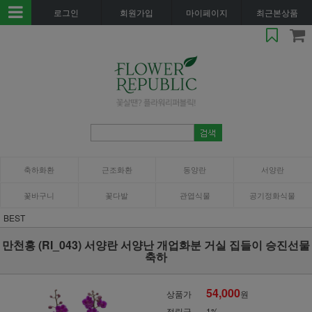
로그인
회원가입
마이페이지
최근본상품
축하화환
근조화환
동양란
서양란
꽃바구니
꽃다발
관엽식물
공기정화식물
BEST
만천홍 (RI_043) 서양란 서양난 개업화분 거실 집들이 승진선물
축하
54,000
상품가
원
적립금
1%