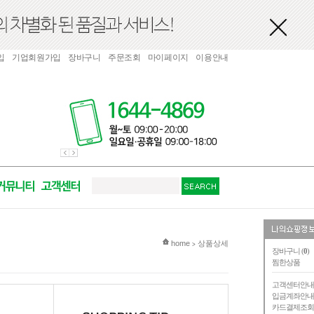
입
기업회원가입
장바구니
주문조회
마이페이지
이용안내
현재 위치
home
상품상세
>
장바구니 (
0
)
찜한상품
고객센터안
입금계좌안
카드결제조