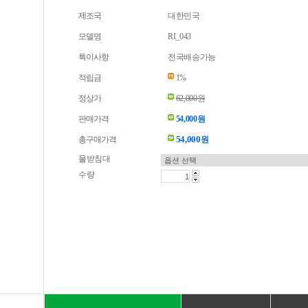
제조국
대한민국
모델명
RI_043
특이사항
전국배송가능
적립금
1%
정상가
62,000원
판매가격
54,000원
54,000
총구매가격
원
물받침대
수량