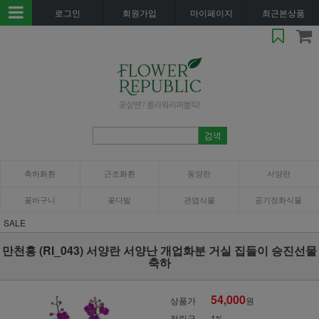
로그인
회원가입
마이페이지
최근본상품
축하화환
근조화환
동양란
서양란
꽃바구니
꽃다발
관엽식물
공기정화식물
SALE
만천홍 (RI_043) 서양란 서양난 개업화분 거실 집들이 승진선물
축하
54,000
상품가
원
적립금
1%