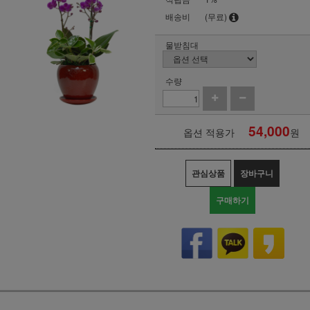
배송비
(무료)
물받침대
수량
54,000
옵션 적용가
원
관심상품
장바구니
구매하기