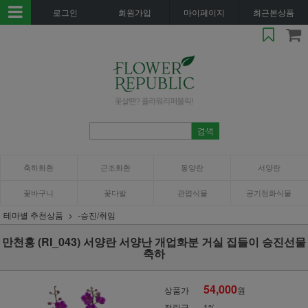
로그인
회원가입
마이페이지
최근본상품
축하화환
근조화환
동양란
서양란
꽃바구니
꽃다발
관엽식물
공기정화식물
테마별 추천상품
-승진/취임
만천홍 (RI_043) 서양란 서양난 개업화분 거실 집들이 승진선물
축하
54,000
상품가
원
적립금
1%