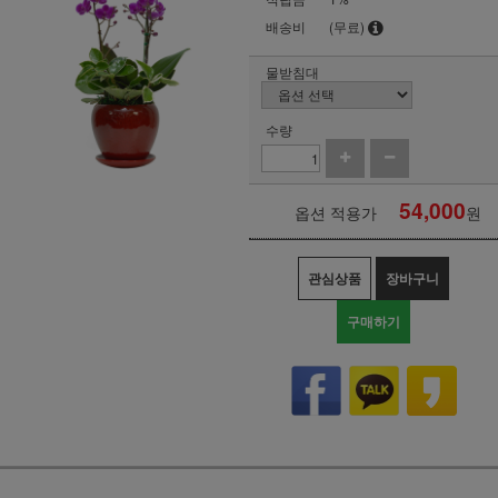
배송비
(무료)
물받침대
수량
54,000
옵션 적용가
원
관심상품
장바구니
구매하기