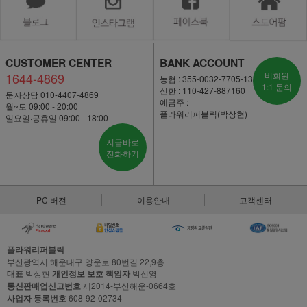
CUSTOMER CENTER
BANK ACCOUNT
1644-4869
비회원
농협 : 355-0032-7705-13
1:1 문의
신한 : 110-427-887160
문자상담 010-4407-4869
예금주 :
월~토 09:00 - 20:00
플라워리퍼블릭(박상현)
일요일·공휴일 09:00 - 18:00
지금바로
전화하기
PC 버전
이용안내
고객센터
플라워리퍼블릭
부산광역시 해운대구 양운로 80번길 22,9층
대표
박상현
개인정보 보호 책임자
박신영
통신판매업신고번호
제2014-부산해운-0664호
사업자 등록번호
608-92-02734