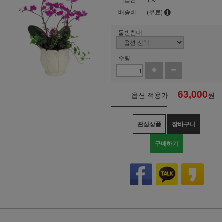
배송비
(무료)
물받침대
수량
63,000
옵션 적용가
원
관심상품
장바구니
구매하기