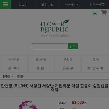
로그인
회원가입
마이페이지
최근본상품
축하화환
근조화환
동양란
서양란
꽃바구니
꽃다발
관엽식물
공기정화식물
서양란
서양란
만천홍 (RI_044) 서양란 서양난 개업화분 거실 집들이 승진선물
축하
63,000
상품가
원
적립금
1%