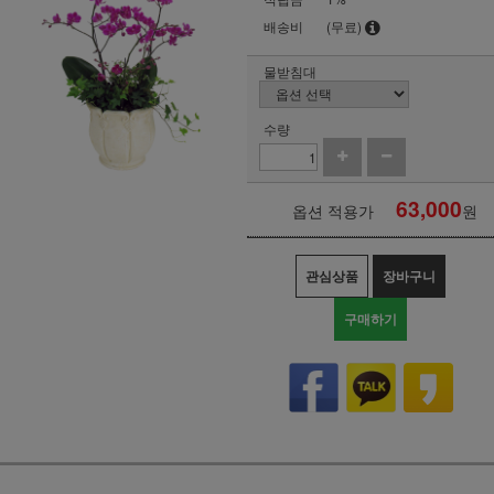
배송비
(무료)
물받침대
수량
63,000
옵션 적용가
원
관심상품
장바구니
구매하기