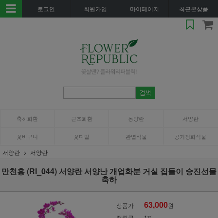
로그인
회원가입
마이페이지
최근본상품
축하화환
근조화환
동양란
서양란
꽃바구니
꽃다발
관엽식물
공기정화식물
서양란
서양란
만천홍 (RI_044) 서양란 서양난 개업화분 거실 집들이 승진선물
축하
63,000
상품가
원
적립금
1%