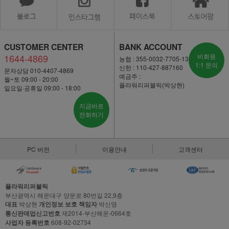
CUSTOMER CENTER
BANK ACCOUNT
1644-4869
비회원
농협 : 355-0032-7705-13
1:1 문의
신한 : 110-427-887160
문자상담 010-4407-4869
예금주 :
월~토 09:00 - 20:00
플라워리퍼블릭(박상현)
일요일·공휴일 09:00 - 18:00
지금바로
전화하기
PC 버전
이용안내
고객센터
플라워리퍼블릭
부산광역시 해운대구 양운로 80번길 22,9층
대표
박상현
개인정보 보호 책임자
박신영
통신판매업신고번호
제2014-부산해운-0664호
사업자 등록번호
608-92-02734