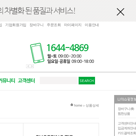
입
기업회원가입
장바구니
주문조회
마이페이지
이용안내
현재 위치
home
상품상세
>
장바구니 (
0
)
찜한상품
고객센터안
입금계좌안
카드결제조