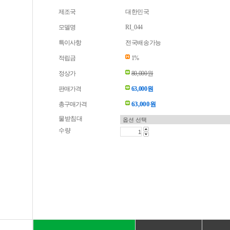
제조국
대한민국
모델명
RI_044
특이사항
전국배송가능
적립금
1%
정상가
80,000원
판매가격
63,000원
63,000
총구매가격
원
물받침대
수량