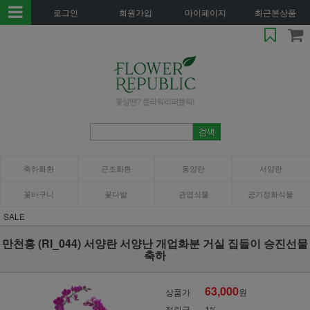
로그인
회원가입
마이페이지
최근본상품
축하화환
근조화환
동양란
서양란
꽃바구니
꽃다발
관엽식물
공기정화식물
SALE
만천홍 (RI_044) 서양란 서양난 개업화분 거실 집들이 승진선물
축하
63,000
상품가
원
적립금
1%