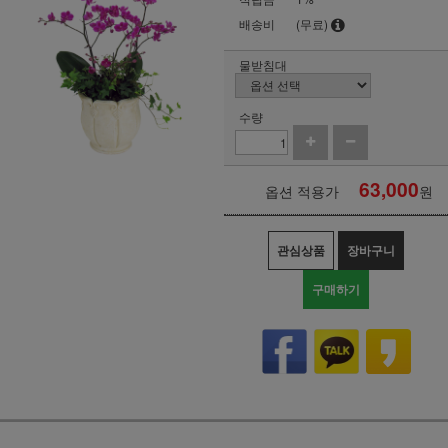
배송비
(무료)
물받침대
수량
63,000
옵션 적용가
원
관심상품
장바구니
구매하기