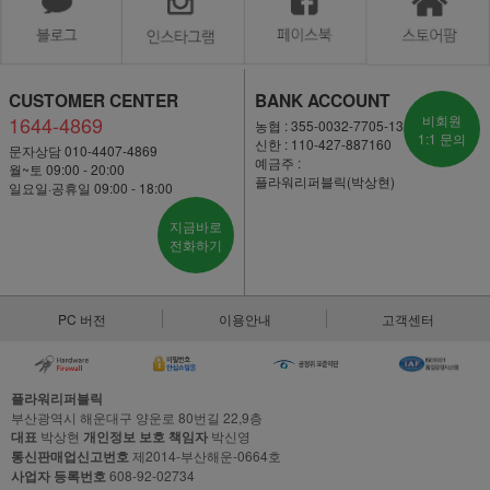
CUSTOMER CENTER
BANK ACCOUNT
1644-4869
비회원
농협 : 355-0032-7705-13
1:1 문의
신한 : 110-427-887160
문자상담 010-4407-4869
예금주 :
월~토 09:00 - 20:00
플라워리퍼블릭(박상현)
일요일·공휴일 09:00 - 18:00
지금바로
전화하기
PC 버전
이용안내
고객센터
플라워리퍼블릭
부산광역시 해운대구 양운로 80번길 22,9층
대표
박상현
개인정보 보호 책임자
박신영
통신판매업신고번호
제2014-부산해운-0664호
사업자 등록번호
608-92-02734