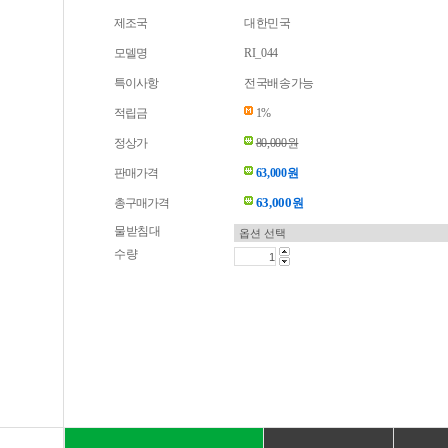
제조국
대한민국
모델명
RI_044
특이사항
전국배송가능
적립금
1%
정상가
80,000원
판매가격
63,000원
63,000
총구매가격
원
물받침대
수량