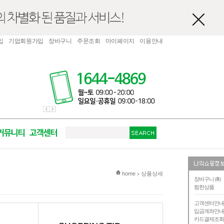
입
기업회원가입
장바구니
주문조회
마이페이지
이용안내
현재 위치
home
상품상세
>
장바구니 (
0
)
찜한상품
고객센터안
입금계좌안
카드결제조