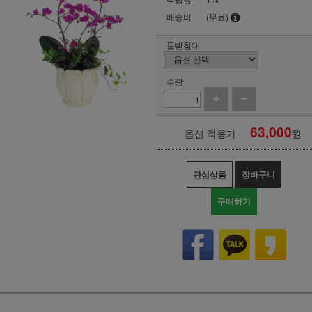
배송비
(무료)
물받침대
수량
63,000
옵션 적용가
원
관심상품
장바구니
구매하기