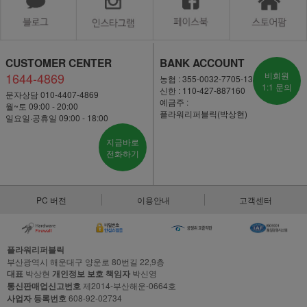
CUSTOMER CENTER
BANK ACCOUNT
1644-4869
비회원
농협 : 355-0032-7705-13
1:1 문의
신한 : 110-427-887160
문자상담 010-4407-4869
예금주 :
월~토 09:00 - 20:00
플라워리퍼블릭(박상현)
일요일·공휴일 09:00 - 18:00
지금바로
전화하기
PC 버전
이용안내
고객센터
플라워리퍼블릭
부산광역시 해운대구 양운로 80번길 22,9층
대표
박상현
개인정보 보호 책임자
박신영
통신판매업신고번호
제2014-부산해운-0664호
사업자 등록번호
608-92-02734