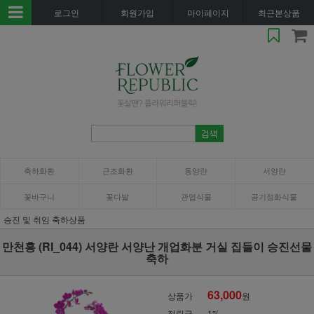
로그인
회원가입
마이페이지
최근본상품
축하화환
근조화환
동양란
서양란
꽃바구니
꽃다발
관엽식물
공기정화식물
승진 및 취임 축하상품
만천홍 (RI_044) 서양란 서양난 개업화분 거실 집들이 승진선물
축하
63,000
상품가
원
적립금
1%