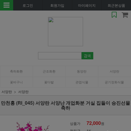
로그인
회원가입
마이페이지
최근본상품
축하화환
근조화환
동양란
서양란
꽃바구니
꽃다발
관엽식물
공기정화식물
서양란
서양란
만천홍 (RI_045) 서양란 서양난 개업화분 거실 집들이 승진선물
축하
72,000
상품가
원
적립금
1%