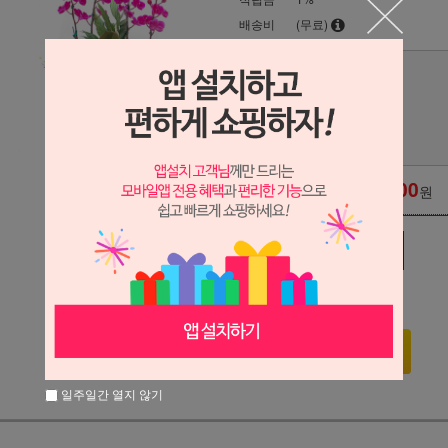
배송비
(무료)
물받침대
수량
72,000
옵션 적용가
원
관심상품
장바구니
구매하기
일주일간 열지 않기