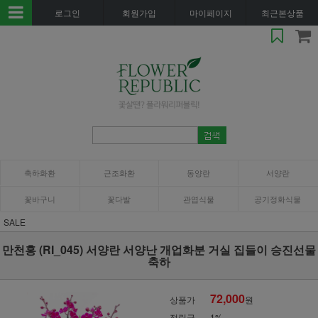
로그인
회원가입
마이페이지
최근본상품
축하화환
근조화환
동양란
서양란
꽃바구니
꽃다발
관엽식물
공기정화식물
SALE
만천홍 (RI_045) 서양란 서양난 개업화분 거실 집들이 승진선물
축하
72,000
상품가
원
적립금
1%