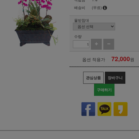
배송비
(무료)
물받침대
수량
72,000
옵션 적용가
원
관심상품
장바구니
구매하기