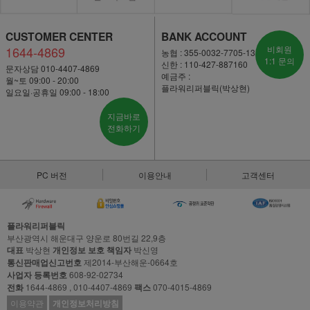
CUSTOMER CENTER
BANK ACCOUNT
1644-4869
비회원
농협 : 355-0032-7705-13
1:1 문의
신한 : 110-427-887160
문자상담 010-4407-4869
예금주 :
월~토 09:00 - 20:00
플라워리퍼블릭(박상현)
일요일·공휴일 09:00 - 18:00
지금바로
전화하기
PC 버전
이용안내
고객센터
플라워리퍼블릭
부산광역시 해운대구 양운로 80번길 22,9층
대표
박상현
개인정보 보호 책임자
박신영
통신판매업신고번호
제2014-부산해운-0664호
사업자 등록번호
608-92-02734
전화
1644-4869 , 010-4407-4869
팩스
070-4015-4869
이용약관
개인정보처리방침