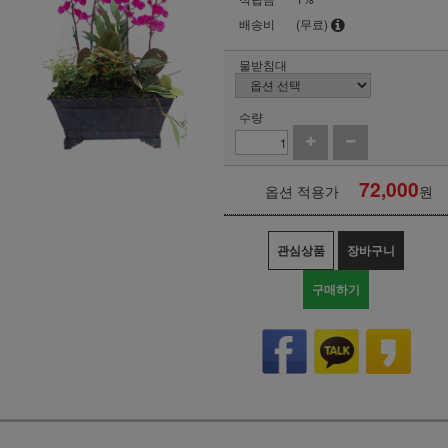
배송비
(무료)
물받침대
수량
72,000
옵션 적용가
원
관심상품
장바구니
구매하기