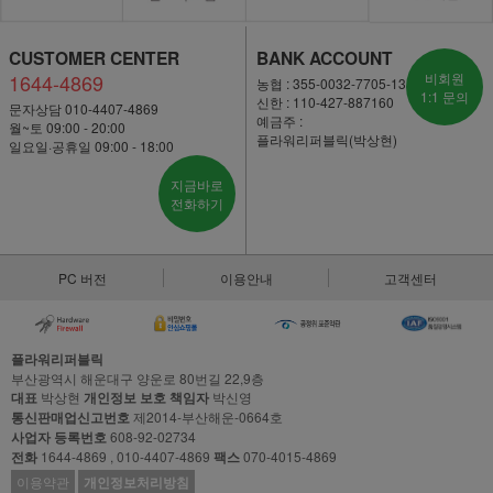
CUSTOMER CENTER
BANK ACCOUNT
1644-4869
비회원
농협 : 355-0032-7705-13
1:1 문의
신한 : 110-427-887160
문자상담 010-4407-4869
예금주 :
월~토 09:00 - 20:00
플라워리퍼블릭(박상현)
일요일·공휴일 09:00 - 18:00
지금바로
전화하기
PC 버전
이용안내
고객센터
플라워리퍼블릭
부산광역시 해운대구 양운로 80번길 22,9층
대표
박상현
개인정보 보호 책임자
박신영
통신판매업신고번호
제2014-부산해운-0664호
사업자 등록번호
608-92-02734
전화
1644-4869 , 010-4407-4869
팩스
070-4015-4869
이용약관
개인정보처리방침