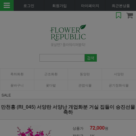
로그인
회원가입
마이페이지
최근본상품
축하화환
근조화환
동양란
서양란
꽃바구니
꽃다발
관엽식물
공기정화식물
SALE
만천홍 (RI_045) 서양란 서양난 개업화분 거실 집들이 승진선물
축하
72,000
상품가
원
적립금
1%