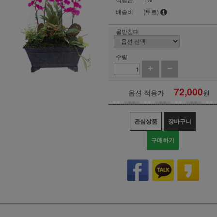
배송비
(무료)
물받침대
수량
72,000
옵션 적용가
원
관심상품
장바구니
구매하기