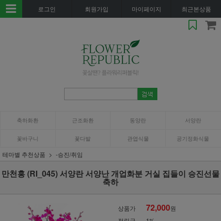
로그인
회원가입
마이페이지
최근본상품
축하화환
근조화환
동양란
서양란
꽃바구니
꽃다발
관엽식물
공기정화식물
테마별 추천상품
-승진/취임
만천홍 (RI_045) 서양란 서양난 개업화분 거실 집들이 승진선물
축하
72,000
상품가
원
적립금
1%