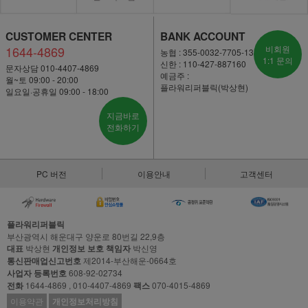
CUSTOMER CENTER
BANK ACCOUNT
1644-4869
비회원
농협 : 355-0032-7705-13
1:1 문의
신한 : 110-427-887160
문자상담 010-4407-4869
예금주 :
월~토 09:00 - 20:00
플라워리퍼블릭(박상현)
일요일·공휴일 09:00 - 18:00
지금바로
전화하기
PC 버전
이용안내
고객센터
플라워리퍼블릭
부산광역시 해운대구 양운로 80번길 22,9층
대표
박상현
개인정보 보호 책임자
박신영
통신판매업신고번호
제2014-부산해운-0664호
사업자 등록번호
608-92-02734
전화
1644-4869 , 010-4407-4869
팩스
070-4015-4869
이용약관
개인정보처리방침