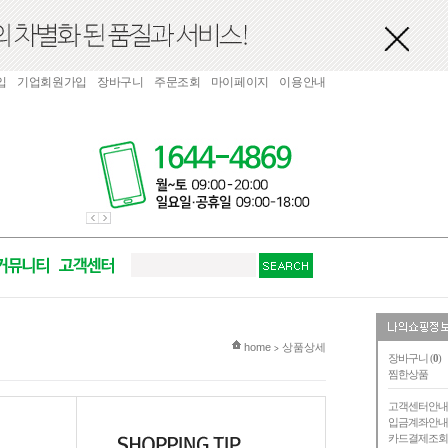
입
기업회원가입
장바구니
주문조회
마이페이지
이용안내
현재 위치
home
상품상세
>
장바구니 (
0
)
찜한상품
고객센터안
입금계좌안
카드결제조