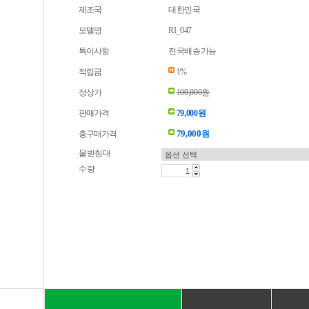
제조국
대한민국
모델명
RI_047
특이사항
전국배송가능
적립금
1%
정상가
100,000원
판매가격
79,000원
79,000
총구매가격
원
물받침대
수량