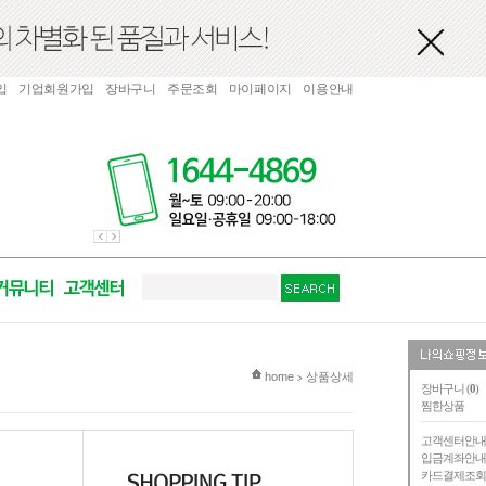
입
기업회원가입
장바구니
주문조회
마이페이지
이용안내
현재 위치
home
상품상세
>
장바구니 (
0
)
찜한상품
고객센터안
입금계좌안
카드결제조