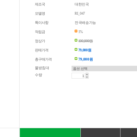
제조국
대한민국
모델명
RI_047
특이사항
전국배송가능
적립금
1%
정상가
100,000원
판매가격
79,000원
79,000
총구매가격
원
물받침대
수량