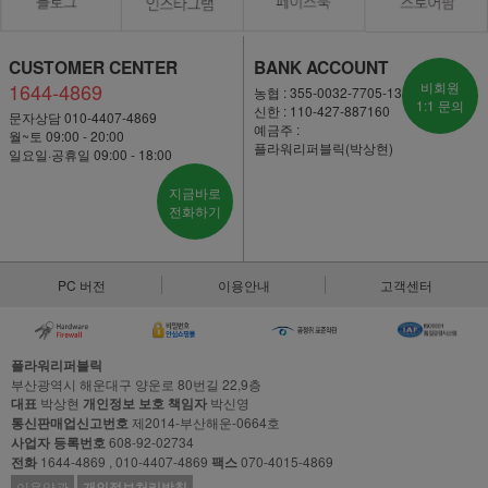
CUSTOMER CENTER
BANK ACCOUNT
1644-4869
비회원
농협 : 355-0032-7705-13
1:1 문의
신한 : 110-427-887160
문자상담 010-4407-4869
예금주 :
월~토 09:00 - 20:00
플라워리퍼블릭(박상현)
일요일·공휴일 09:00 - 18:00
지금바로
전화하기
PC 버전
이용안내
고객센터
플라워리퍼블릭
부산광역시 해운대구 양운로 80번길 22,9층
대표
박상현
개인정보 보호 책임자
박신영
통신판매업신고번호
제2014-부산해운-0664호
사업자 등록번호
608-92-02734
전화
1644-4869 , 010-4407-4869
팩스
070-4015-4869
이용약관
개인정보처리방침