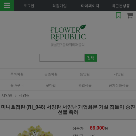
로그인
회원가입
마이페이지
최근본상품
축하화환
근조화환
동양란
서양란
꽃바구니
꽃다발
관엽식물
공기정화식물
서양란
서양란
미니호접란 (RI_048) 서양란 서양난 개업화분 거실 집들이 승진
선물 축하
66,000
상품가
원
적립금
1%