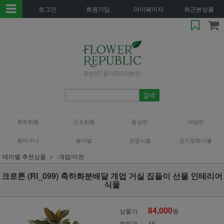
로그인
회원가입
마이페이지
최근본상품
축하화환
근조화환
동양란
서양란
꽃바구니
꽃다발
관엽식물
공기정화식물
테마별 추천상품
-개업/이전
크로톤 (RI_099) 축하화분배달 개업 거실 집들이 선물 인테리어
식물
84,000
상품가
원
적립금
1%