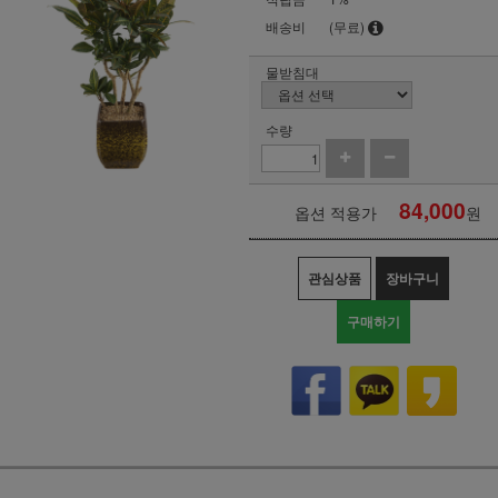
배송비
(무료)
물받침대
수량
84,000
옵션 적용가
원
관심상품
장바구니
구매하기