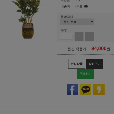
배송비
(무료)
물받침대
수량
84,000
옵션 적용가
원
관심상품
장바구니
구매하기