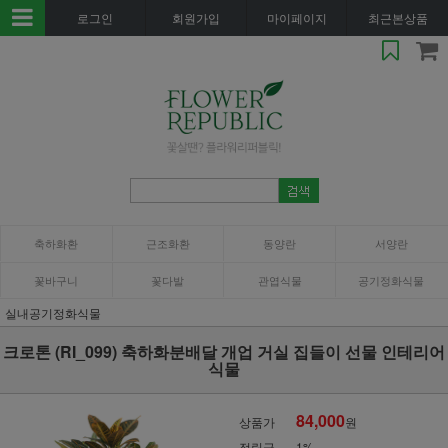
로그인
회원가입
마이페이지
최근본상품
축하화환
근조화환
동양란
서양란
꽃바구니
꽃다발
관엽식물
공기정화식물
실내공기정화식물
크로톤 (RI_099) 축하화분배달 개업 거실 집들이 선물 인테리어
식물
84,000
상품가
원
적립금
1%