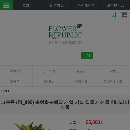
로그인
회원가입
마이페이지
최근본상품
축하화환
근조화환
동양란
서양란
꽃바구니
꽃다발
관엽식물
공기정화식물
SALE
크로톤 (RI_098) 축하화분배달 개업 거실 집들이 선물 인테리어
식물
65,000
상품가
원
적립금
1%