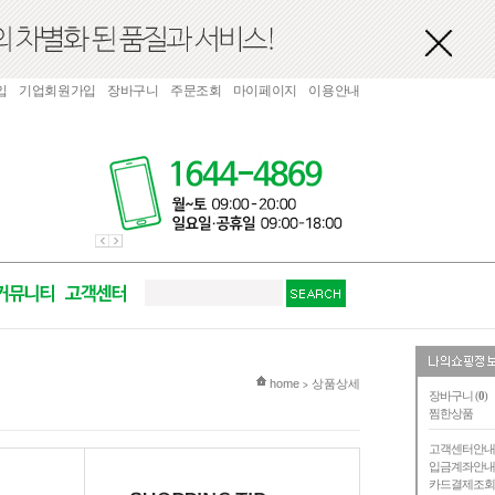
입
기업회원가입
장바구니
주문조회
마이페이지
이용안내
현재 위치
home
상품상세
>
장바구니 (
0
)
찜한상품
고객센터안
입금계좌안
카드결제조