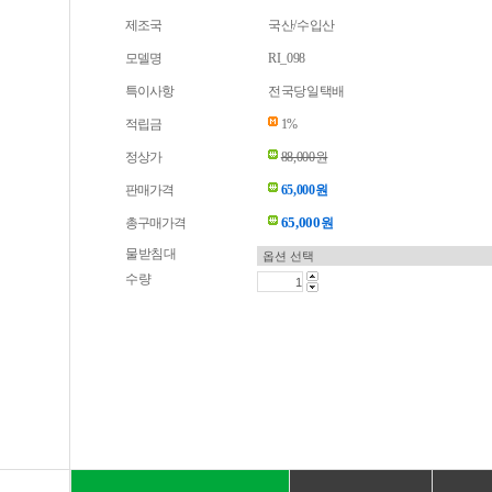
제조국
국산/수입산
모델명
RI_098
특이사항
전국당일택배
적립금
1%
정상가
88,000원
판매가격
65,000원
65,000
총구매가격
원
물받침대
수량