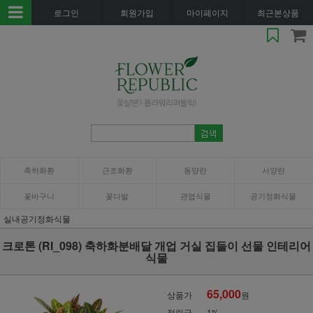
로그인
회원가입
마이페이지
최근본상품
축하화환
근조화환
동양란
서양란
꽃바구니
꽃다발
관엽식물
공기정화식물
실내공기정화식물
크로톤 (RI_098) 축하화분배달 개업 거실 집들이 선물 인테리어
식물
65,000
상품가
원
적립금
1%