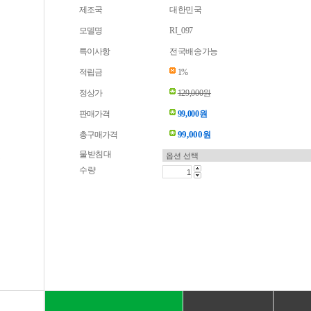
제조국
대한민국
모델명
RI_097
특이사항
전국배송가능
적립금
1%
정상가
129,000원
판매가격
99,000원
99,000
총구매가격
원
물받침대
수량