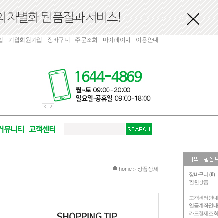
입
기업회원가입
장바구니
주문조회
마이페이지
이용안내
현재 위치
home
상품상세
>
장바구니 (
0
)
찜한상품
고객센터안
입금계좌안
카드결제조