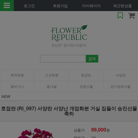
로그인
회원가입
마이페이지
최근본상품
축하화환
근조화환
동양란
서양란
꽃바구니
꽃다발
관엽식물
공기정화식물
NEW
호접란 (RI_097) 서양란 서양난 개업화분 거실 집들이 승진선물
축하
99,000
상품가
원
적립금
1%