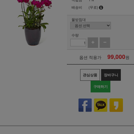
배송비
(무료)
물받침대
수량
99,000
옵션 적용가
원
관심상품
장바구니
구매하기