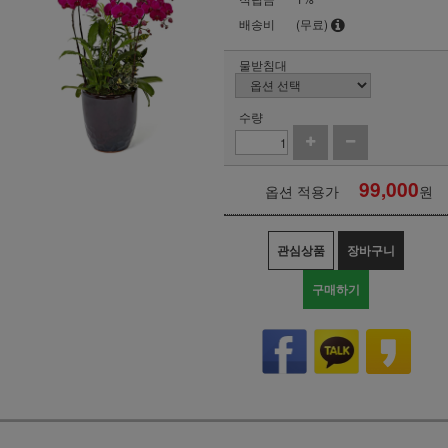
배송비
(무료)
물받침대
수량
99,000
옵션 적용가
원
관심상품
장바구니
구매하기