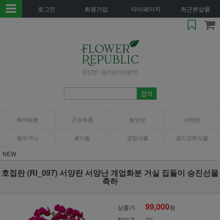
로그인
회원가입
마이페이지
최근본상품
축하화환
근조화환
동양란
서양란
꽃바구니
꽃다발
관엽식물
공기정화식물
NEW
호접란 (RI_097) 서양란 서양난 개업화분 거실 집들이 승진선물
축하
99,000
상품가
원
적립금
1%