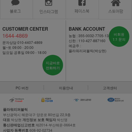
CUSTOMER CENTER
BANK ACCOUNT
1644-4869
비회원
농협 : 355-0032-7705-13
1:1 문의
신한 : 110-427-887160
문자상담 010-4407-4869
예금주 :
월~토 09:00 - 20:00
플라워리퍼블릭(박상현)
일요일·공휴일 09:00 - 18:00
지금바로
전화하기
PC 버전
이용안내
고객센터
플라워리퍼블릭
부산광역시 해운대구 양운로 80번길 22,9층
대표
박상현
개인정보 보호 책임자
박신영
통신판매업신고번호
제2014-부산해운-0664호
사업자 등록번호
608-92-02734