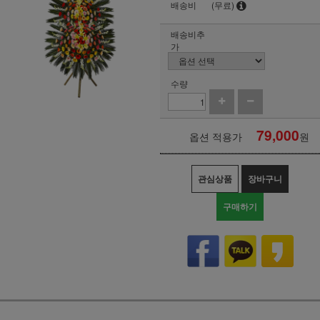
배송비
(무료)
배송비추
가
수량
79,000
옵션 적용가
원
관심상품
장바구니
구매하기