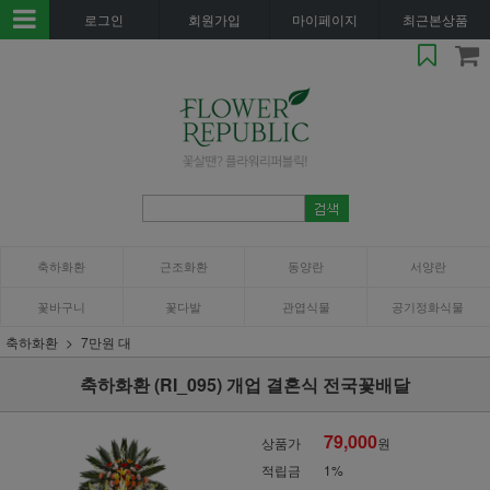
로그인
회원가입
마이페이지
최근본상품
축하화환
근조화환
동양란
서양란
꽃바구니
꽃다발
관엽식물
공기정화식물
축하화환
7만원 대
축하화환 (RI_095) 개업 결혼식 전국꽃배달
79,000
상품가
원
적립금
1%