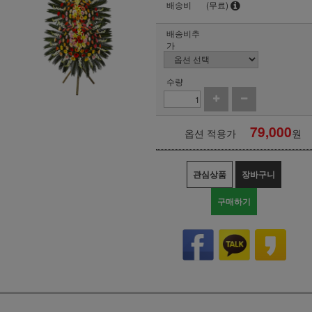
배송비
(무료)
배송비추
가
수량
79,000
옵션 적용가
원
관심상품
장바구니
구매하기