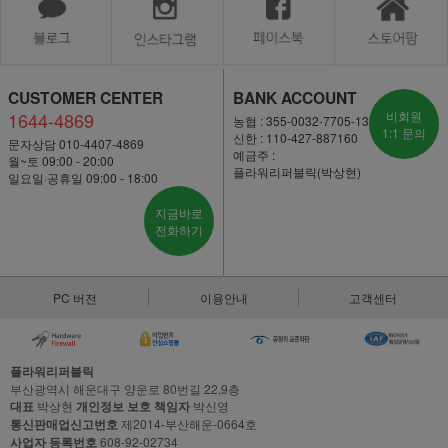
CUSTOMER CENTER
BANK ACCOUNT
1644-4869
비회원
농협 : 355-0032-7705-13
1:1 문의
신한 : 110-427-887160
문자상담 010-4407-4869
예금주 :
월~토 09:00 - 20:00
플라워리퍼블릭(박상현)
일요일·공휴일 09:00 - 18:00
지금바로
전화하기
PC 버전
이용안내
고객센터
플라워리퍼블릭
부산광역시 해운대구 양운로 80번길 22,9층
대표
박상현
개인정보 보호 책임자
박신영
통신판매업신고번호
제2014-부산해운-0664호
사업자 등록번호
608-92-02734