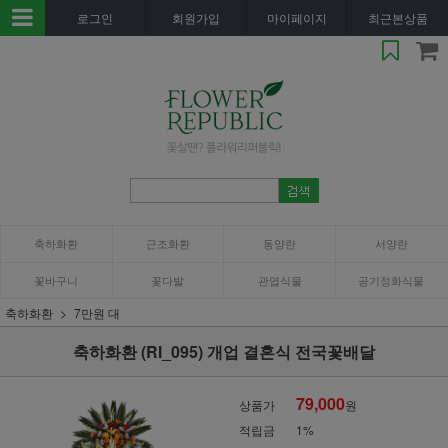
로그인
회원가입
마이페이지
최근본상품
축하화환
근조화환
동양란
서양란
꽃바구니
꽃다발
관엽식물
공기정화식물
축하화환
7만원 대
축하화환 (RI_095) 개업 결혼식 전국꽃배달
79,000
상품가
원
적립금
1%