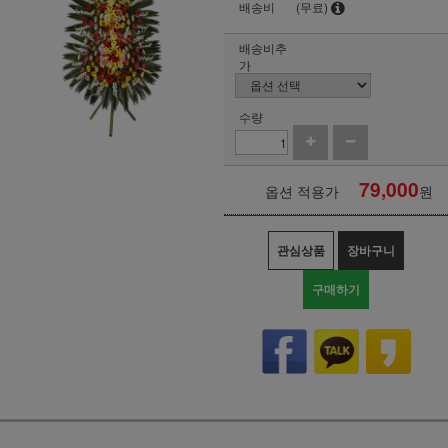
배송비
(무료)
배송비추
가
수량
79,000
옵션 적용가
원
관심상품
장바구니
구매하기