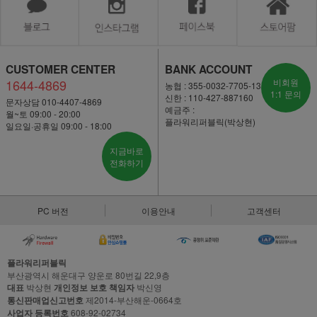
CUSTOMER CENTER
BANK ACCOUNT
1644-4869
비회원
농협 : 355-0032-7705-13
1:1 문의
신한 : 110-427-887160
문자상담 010-4407-4869
예금주 :
월~토 09:00 - 20:00
플라워리퍼블릭(박상현)
일요일·공휴일 09:00 - 18:00
지금바로
전화하기
PC 버전
이용안내
고객센터
플라워리퍼블릭
부산광역시 해운대구 양운로 80번길 22,9층
대표
박상현
개인정보 보호 책임자
박신영
통신판매업신고번호
제2014-부산해운-0664호
사업자 등록번호
608-92-02734