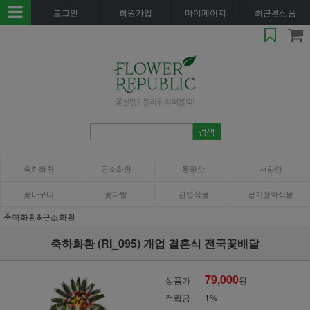
로그인
회원가입
마이페이지
최근본상품
축하화환
근조화환
동양란
서양란
꽃바구니
꽃다발
관엽식물
공기정화식물
축하화환&근조화환
축하화환 (RI_095) 개업 결혼식 전국꽃배달
79,000
상품가
원
적립금
1%