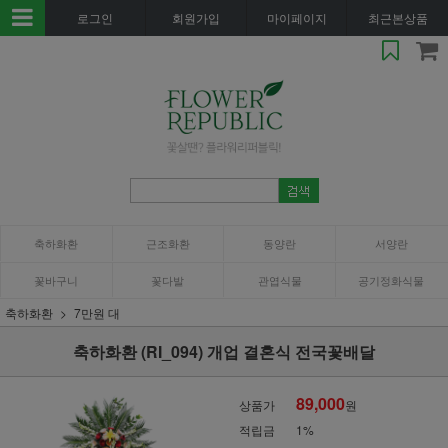
로그인
회원가입
마이페이지
최근본상품
축하화환
근조화환
동양란
서양란
꽃바구니
꽃다발
관엽식물
공기정화식물
축하화환
7만원 대
축하화환 (RI_094) 개업 결혼식 전국꽃배달
89,000
상품가
원
적립금
1%