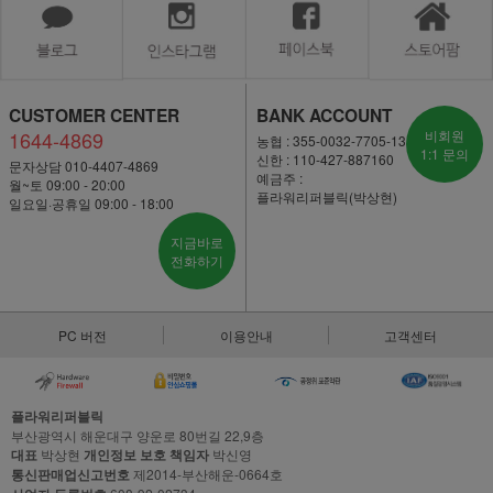
CUSTOMER CENTER
BANK ACCOUNT
1644-4869
비회원
농협 : 355-0032-7705-13
1:1 문의
신한 : 110-427-887160
문자상담 010-4407-4869
예금주 :
월~토 09:00 - 20:00
플라워리퍼블릭(박상현)
일요일·공휴일 09:00 - 18:00
지금바로
전화하기
PC 버전
이용안내
고객센터
플라워리퍼블릭
부산광역시 해운대구 양운로 80번길 22,9층
대표
박상현
개인정보 보호 책임자
박신영
통신판매업신고번호
제2014-부산해운-0664호