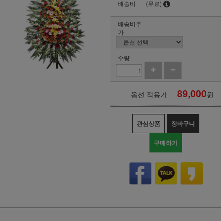
배송비
(무료)
배송비추
가
수량
89,000
옵션 적용가
원
관심상품
장바구니
구매하기