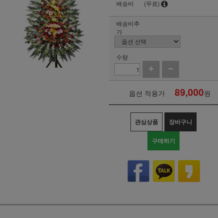
배송비
(무료)
배송비추
가
수량
89,000
옵션 적용가
원
관심상품
장바구니
구매하기