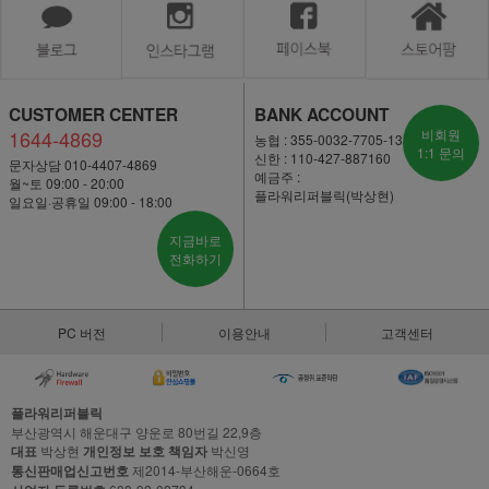
CUSTOMER CENTER
BANK ACCOUNT
1644-4869
비회원
농협 : 355-0032-7705-13
1:1 문의
신한 : 110-427-887160
문자상담 010-4407-4869
예금주 :
월~토 09:00 - 20:00
플라워리퍼블릭(박상현)
일요일·공휴일 09:00 - 18:00
지금바로
전화하기
PC 버전
이용안내
고객센터
플라워리퍼블릭
부산광역시 해운대구 양운로 80번길 22,9층
대표
박상현
개인정보 보호 책임자
박신영
통신판매업신고번호
제2014-부산해운-0664호