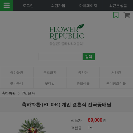
로그인
회원가입
마이페이지
최근본상품
축하화환
근조화환
동양란
서양란
꽃바구니
꽃다발
관엽식물
공기정화식물
축하화환
7만원 대
축하화환 (RI_094) 개업 결혼식 전국꽃배달
89,000
상품가
원
적립금
1%