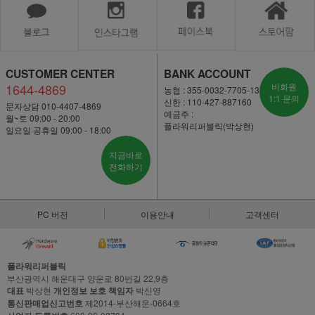
CUSTOMER CENTER
BANK ACCOUNT
1644-4869
비회원
농협 : 355-0032-7705-13
1:1 문의
신한 : 110-427-887160
문자상담 010-4407-4869
예금주 :
월~토 09:00 - 20:00
플라워리퍼블릭(박상현)
일요일·공휴일 09:00 - 18:00
지금바로
전화하기
PC 버전
이용안내
고객센터
플라워리퍼블릭
부산광역시 해운대구 양운로 80번길 22,9층
대표
박상현
개인정보 보호 책임자
박신영
통신판매업신고번호
제2014-부산해운-0664호