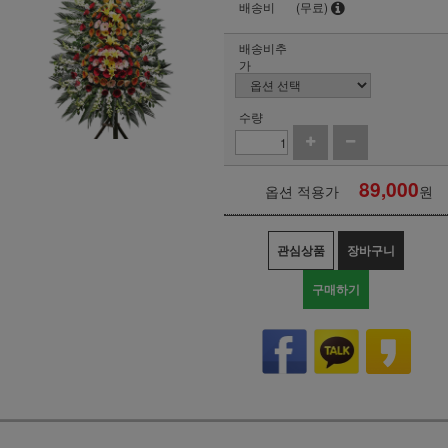
배송비
(무료)
배송비추
가
수량
89,000
옵션 적용가
원
관심상품
장바구니
구매하기