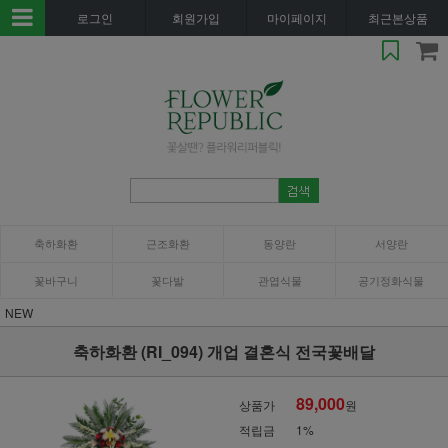
로그인
회원가입
마이페이지
최근본상품
축하화환
근조화환
동양란
서양란
꽃바구니
꽃다발
관엽식물
공기정화식물
NEW
축하화환 (RI_094) 개업 결혼식 전국꽃배달
89,000
상품가
원
적립금
1%