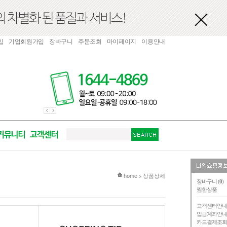
입
기업회원가입
장바구니
주문조회
마이페이지
이용안내
현재 위치
home
상품상세
>
장바구니 (
0
)
찜한상품
고객센터안
입금계좌안
카드결제조