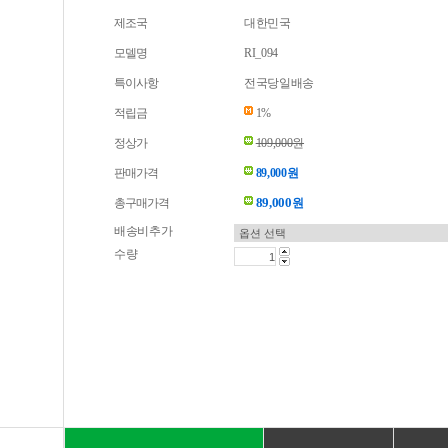
제조국
대한민국
모델명
RI_094
특이사항
전국당일배송
적립금
1%
정상가
109,000원
판매가격
89,000원
89,000
총구매가격
원
배송비추가
수량