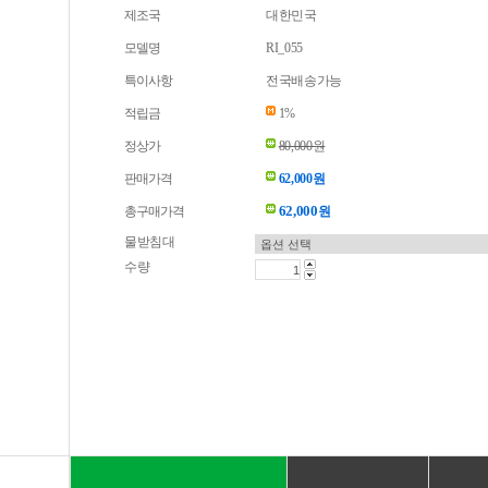
제조국
대한민국
모델명
RI_055
특이사항
전국배송가능
적립금
1%
정상가
80,000원
판매가격
62,000원
62,000
총구매가격
원
물받침대
수량