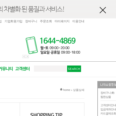
입
기업회원가입
장바구니
주문조회
마이페이지
이용안내
현재 위치
home
상품상세
>
장바구니 (
0
)
찜한상품
고객센터안
입금계좌안
카드결제조