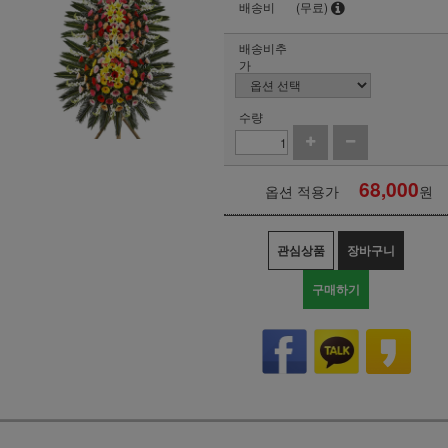
배송비
(무료)
배송비추
가
수량
68,000
옵션 적용가
원
관심상품
장바구니
구매하기