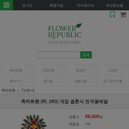
로그인
회원가입
마이페이지
최근본상품
축하화환
근조화환
동양란
서양란
꽃바구니
꽃다발
관엽식물
공기정화식물
축하화환
7만원 대
축하화환 (RI_093) 개업 결혼식 전국꽃배달
68,000
상품가
원
적립금
1%