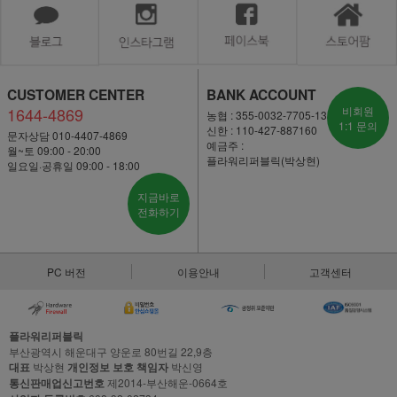
CUSTOMER CENTER
BANK ACCOUNT
1644-4869
비회원
농협 : 355-0032-7705-13
1:1 문의
신한 : 110-427-887160
문자상담 010-4407-4869
예금주 :
월~토 09:00 - 20:00
플라워리퍼블릭(박상현)
일요일·공휴일 09:00 - 18:00
지금바로
전화하기
PC 버전
이용안내
고객센터
플라워리퍼블릭
부산광역시 해운대구 양운로 80번길 22,9층
대표
박상현
개인정보 보호 책임자
박신영
통신판매업신고번호
제2014-부산해운-0664호