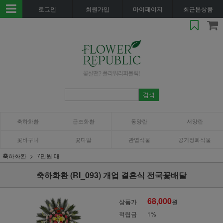
로그인
회원가입
마이페이지
최근본상품
축하화환
근조화환
동양란
서양란
꽃바구니
꽃다발
관엽식물
공기정화식물
축하화환
7만원 대
축하화환 (RI_093) 개업 결혼식 전국꽃배달
68,000
상품가
원
적립금
1%