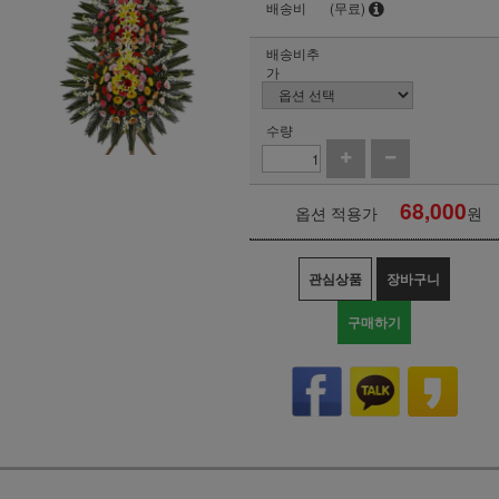
배송비
(무료)
배송비추
가
수량
68,000
옵션 적용가
원
관심상품
장바구니
구매하기