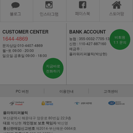
CUSTOMER CENTER
BANK ACCOUNT
1644-4869
비회원
농협 : 355-0032-7705-13
1:1 문의
신한 : 110-427-887160
문자상담 010-4407-4869
예금주 :
월~토 09:00 - 20:00
플라워리퍼블릭(박상현)
일요일·공휴일 09:00 - 18:00
지금바로
전화하기
PC 버전
이용안내
고객센터
플라워리퍼블릭
부산광역시 해운대구 양운로 80번길 22,9층
대표
박상현
개인정보 보호 책임자
박신영
통신판매업신고번호
제2014-부산해운-0664호