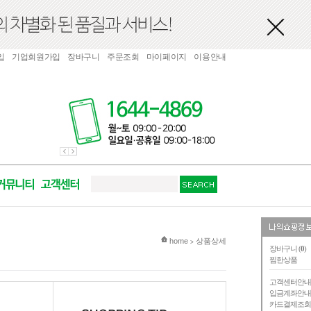
입
기업회원가입
장바구니
주문조회
마이페이지
이용안내
현재 위치
home
상품상세
>
장바구니 (
0
)
찜한상품
고객센터안
입금계좌안
카드결제조