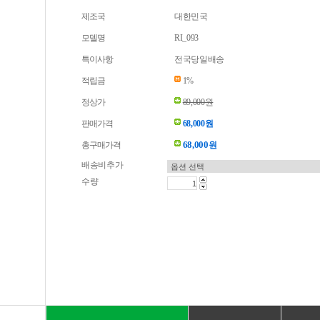
제조국
대한민국
모델명
RI_093
특이사항
전국당일배송
적립금
1%
정상가
89,000원
판매가격
68,000원
68,000
총구매가격
원
배송비추가
수량