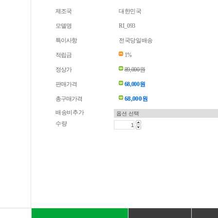
제조국
대한민국
모델명
RI_093
특이사항
전국당일배송
적립금
1%
정상가
89,000원
판매가격
68,000원
68,000
총구매가격
원
배송비추가
수량