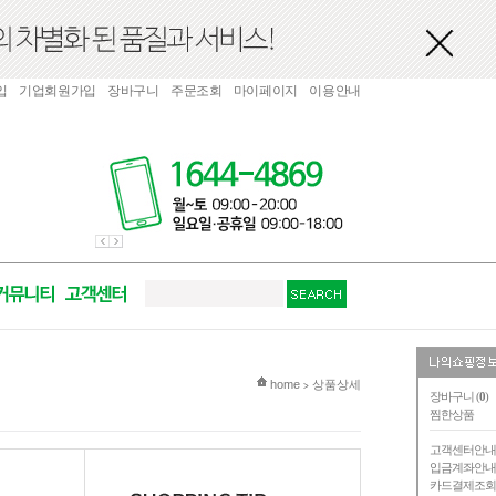
입
기업회원가입
장바구니
주문조회
마이페이지
이용안내
현재 위치
home
상품상세
>
장바구니 (
0
)
찜한상품
고객센터안
입금계좌안
카드결제조