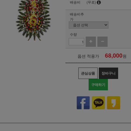
배송비
(무료)
배송비추
가
수량
68,000
옵션 적용가
원
관심상품
장바구니
구매하기