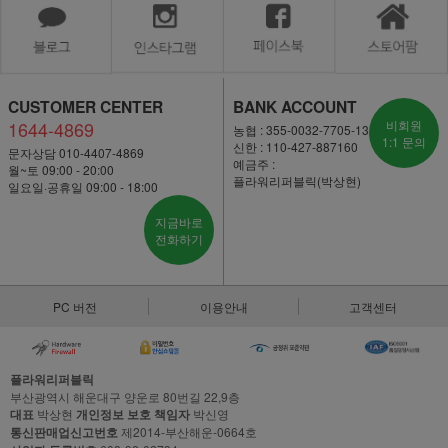
CUSTOMER CENTER
BANK ACCOUNT
1644-4869
비회원
농협 : 355-0032-7705-13
1:1 문의
신한 : 110-427-887160
문자상담 010-4407-4869
예금주 :
월~토 09:00 - 20:00
플라워리퍼블릭(박상현)
일요일·공휴일 09:00 - 18:00
지금바로
전화하기
PC 버전
이용안내
고객센터
플라워리퍼블릭
부산광역시 해운대구 양운로 80번길 22,9층
대표
박상현
개인정보 보호 책임자
박신영
통신판매업신고번호
제2014-부산해운-0664호