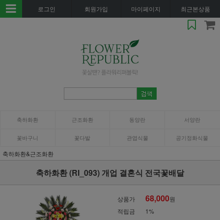
로그인
회원가입
마이페이지
최근본상품
축하화환
근조화환
동양란
서양란
꽃바구니
꽃다발
관엽식물
공기정화식물
축하화환&근조화환
축하화환 (RI_093) 개업 결혼식 전국꽃배달
68,000
상품가
원
적립금
1%