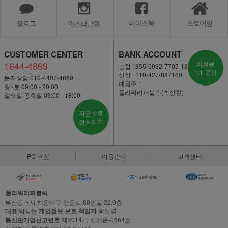
CUSTOMER CENTER
BANK ACCOUNT
1644-4869
비회원
농협 : 355-0032-7705-13
1:1 문의
신한 : 110-427-887160
문자상담 010-4407-4869
예금주 :
월~토 09:00 - 20:00
플라워리퍼블릭(박상현)
일요일·공휴일 09:00 - 18:00
지금바로
전화하기
PC 버전
이용안내
고객센터
플라워리퍼블릭
부산광역시 해운대구 양운로 80번길 22,9층
대표
박상현
개인정보 보호 책임자
박신영
통신판매업신고번호
제2014-부산해운-0664호