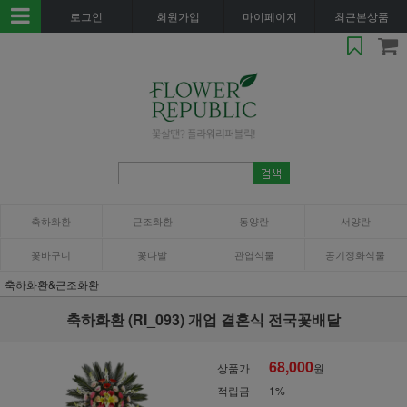
로그인
회원가입
마이페이지
최근본상품
축하화환
근조화환
동양란
서양란
꽃바구니
꽃다발
관엽식물
공기정화식물
축하화환&근조화환
축하화환 (RI_093) 개업 결혼식 전국꽃배달
68,000
상품가
원
적립금
1%