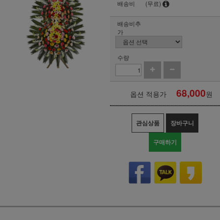
배송비
(무료)
배송비추
가
수량
68,000
옵션 적용가
원
관심상품
장바구니
구매하기