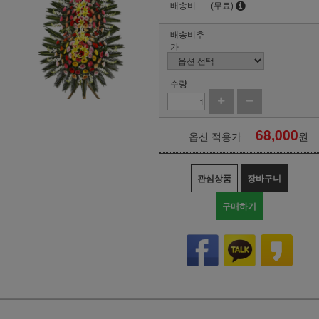
배송비
(무료)
배송비추
가
수량
68,000
옵션 적용가
원
관심상품
장바구니
구매하기