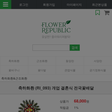
로그인
회원가입
마이페이지
최근본상품
축하화환
근조화환
동양란
서양란
꽃바구니
꽃다발
관엽식물
공기정화식물
축하화환&근조화환
축하화환 (RI_093) 개업 결혼식 전국꽃배달
68,000
상품가
원
적립금
1%