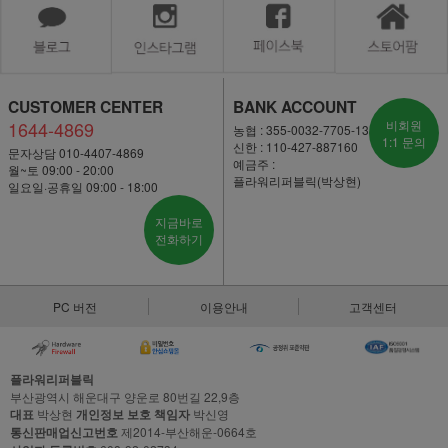
CUSTOMER CENTER
BANK ACCOUNT
1644-4869
비회원
농협 : 355-0032-7705-13
1:1 문의
신한 : 110-427-887160
문자상담 010-4407-4869
예금주 :
월~토 09:00 - 20:00
플라워리퍼블릭(박상현)
일요일·공휴일 09:00 - 18:00
지금바로
전화하기
PC 버전
이용안내
고객센터
플라워리퍼블릭
부산광역시 해운대구 양운로 80번길 22,9층
대표
박상현
개인정보 보호 책임자
박신영
통신판매업신고번호
제2014-부산해운-0664호