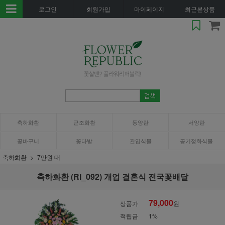
로그인
회원가입
마이페이지
최근본상품
축하화환
근조화환
동양란
서양란
꽃바구니
꽃다발
관엽식물
공기정화식물
축하화환
7만원 대
축하화환 (RI_092) 개업 결혼식 전국꽃배달
79,000
상품가
원
적립금
1%