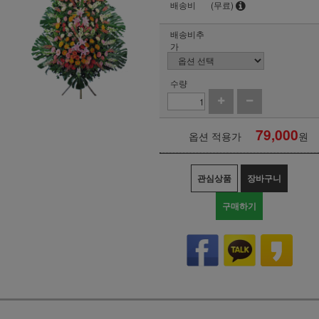
배송비
(무료)
배송비추
가
수량
79,000
옵션 적용가
원
관심상품
장바구니
구매하기