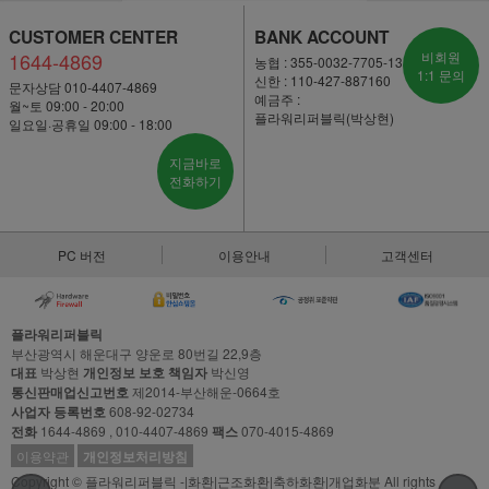
CUSTOMER CENTER
BANK ACCOUNT
1644-4869
비회원
농협 : 355-0032-7705-13
1:1 문의
신한 : 110-427-887160
문자상담 010-4407-4869
예금주 :
월~토 09:00 - 20:00
플라워리퍼블릭(박상현)
일요일·공휴일 09:00 - 18:00
지금바로
전화하기
PC 버전
이용안내
고객센터
플라워리퍼블릭
부산광역시 해운대구 양운로 80번길 22,9층
대표
박상현
개인정보 보호 책임자
박신영
통신판매업신고번호
제2014-부산해운-0664호
사업자 등록번호
608-92-02734
전화
1644-4869 , 010-4407-4869
팩스
070-4015-4869
이용약관
개인정보처리방침
Copyright © 플라워리퍼블릭 -|화환|근조화환|축하화환|개업화분 All rights