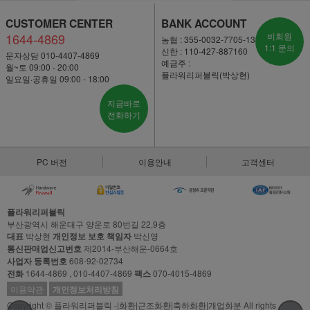
CUSTOMER CENTER
BANK ACCOUNT
1644-4869
비회원
농협 : 355-0032-7705-13
1:1 문의
신한 : 110-427-887160
문자상담 010-4407-4869
예금주 :
월~토 09:00 - 20:00
플라워리퍼블릭(박상현)
일요일·공휴일 09:00 - 18:00
지금바로
전화하기
PC 버전
이용안내
고객센터
플라워리퍼블릭
부산광역시 해운대구 양운로 80번길 22,9층
대표
박상현
개인정보 보호 책임자
박신영
통신판매업신고번호
제2014-부산해운-0664호
사업자 등록번호
608-92-02734
전화
1644-4869 , 010-4407-4869
팩스
070-4015-4869
이용약관
개인정보처리방침
Copyright © 플라워리퍼블릭 -|화환|근조화환|축하화환|개업화분 All rights