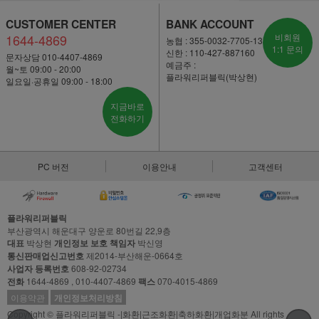
CUSTOMER CENTER
BANK ACCOUNT
1644-4869
비회원
농협 : 355-0032-7705-13
1:1 문의
신한 : 110-427-887160
문자상담 010-4407-4869
예금주 :
월~토 09:00 - 20:00
플라워리퍼블릭(박상현)
일요일·공휴일 09:00 - 18:00
지금바로
전화하기
PC 버전
이용안내
고객센터
플라워리퍼블릭
부산광역시 해운대구 양운로 80번길 22,9층
대표
박상현
개인정보 보호 책임자
박신영
통신판매업신고번호
제2014-부산해운-0664호
사업자 등록번호
608-92-02734
전화
1644-4869 , 010-4407-4869
팩스
070-4015-4869
이용약관
개인정보처리방침
Copyright © 플라워리퍼블릭 -|화환|근조화환|축하화환|개업화분 All rights