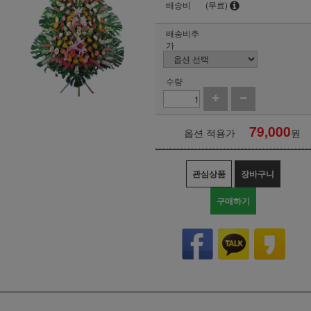
배송비
(무료)
배송비추
가
수량
79,000
옵션 적용가
원
관심상품
장바구니
구매하기