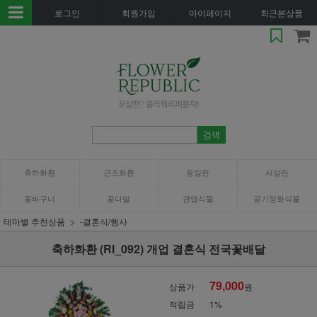
로그인
회원가입
마이페이지
최근본상품
축하화환
근조화환
동양란
서양란
꽃바구니
꽃다발
관엽식물
공기정화식물
테마별 추천상품
-결혼식/행사
축하화환 (RI_092) 개업 결혼식 전국꽃배달
79,000
상품가
원
적립금
1%