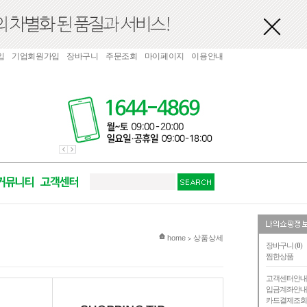
입
기업회원가입
장바구니
주문조회
마이페이지
이용안내
현재 위치
home
상품상세
>
장바구니 (
0
)
찜한상품
고객센터안
입금계좌안
카드결제조