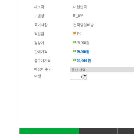
제조국
대한민국
모델명
RI_092
특이사항
전국당일배송
적립금
1%
정상가
99,000원
판매가격
79,000원
79,000
총구매가격
원
배송비추가
수량